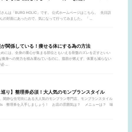
んは「BURG HOLIC」です。 公式ホームページはこちら。 先日訪
rs」さんの対面にあったので、気になって行ってみました。 「 ...
盤が関係している！痩せる体にする為の方法
ためには、全身の重心が集まる部位ともいえる骨盤のズレを正すといい
々な痩身への努力を積み重ねているのに、脂肪が燃えず、体重も減らない
...
ェ巡り】整理券必須！大人気のモンブランスタイル
分。閑静な住宅街にある大人気のモンブラン専門店、モンブランスタイル
tents 整理券を入手しましょう！ お店の雰囲気は？ メニューは？ 味