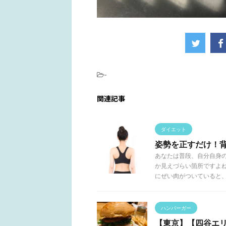
-
関連記事
ダイエット
姿勢を正すだけ！
あなたは普段、自分自身
か見えづらい箇所ですよ
にぜい肉がついていると、意 
ハンバーガー
【東京】【四谷エリ