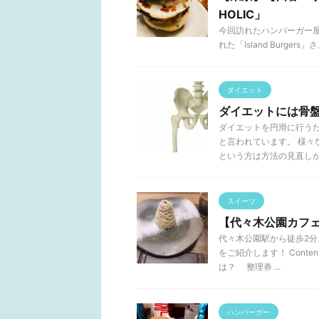
HOLIC」
今回訪れたハンバーガー屋さ
れた「Island Burge
ダイエット
ダイエットには骨
ダイエットを円滑に行う
と言われています。 様
という方は方法の見直しが必 
スイーツ
【代々木公園カフ
代々木公園駅から徒歩2
をご紹介します！ Con
は？ 整理券 ...
ハンバーガー