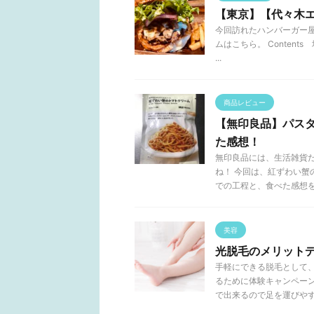
【東京】【代々木エリ
今回訪れたハンバーガー屋さ
ムはこちら。 Conte
...
商品レビュー
【無印良品】パス
た感想！
無印良品には、生活雑貨
ね！ 今回は、紅ずわい蟹
での工程と、食べた感想をお 
美容
光脱毛のメリット
手軽にできる脱毛として
るために体験キャンペー
で出来るので足を運びやす .