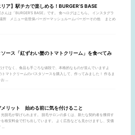
ア】駅チカで楽しめる！BURGER’S BASE
んは「BURGER’S BASE」です。 食べログはこちら。 インスタグラ
nts 場所 メニュー佐世保バーガーマッシュルームバーガーその他 まとめ
タソース「紅ずわい蟹のトマトクリーム」を食べてみ
だけでなく、食品も手ごろな値段で、本格的なものが並んでいますよ
のトマトクリームのパスタソースを購入して、作ってみました！ 作るま
...
デメリット 始める前に気を付けること
、光脱毛が挙げられます。 脱毛サロンの多くは、新たな契約者を獲得す
ンを格安料金で打ち出しています。 よく広告なども見かけますし、安価
..