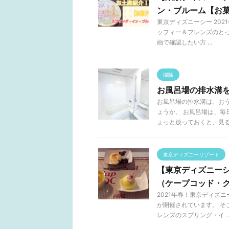
ン・ブルーム【お
東京ディズニーシー 20
ッフィー＆フレンズのとっ
画で確認したい方 ...
掃除
お風呂場の排水溝
お風呂場の排水溝は、お
ょうか。 お風呂場は、
ょっと放っておくと、見るに 
東京ディズニーリゾート
【東京ディズニーシ
（ケープコッド・
2021年春！東京ディズ
が開催されています。 
レンズのスプリング・イ ..