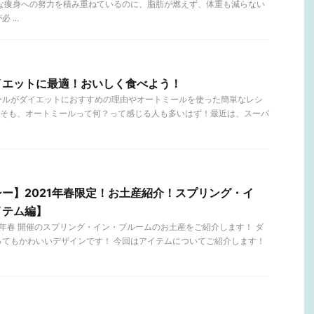
々な痩身への努力を積み重ねているのに、脂肪が燃えず、体重も減らない
...
イエットに最適！おいしく食べよう！
ールがダイエットにおすすめの理由やオートミールを使った簡単なレシ
そも、オートミールって何？って感じる人も多いはず！最近は、スーパ
ー】2021年春限定！お土産紹介！スプリング・イ
イテム編】
21年春 開催のスプリング・イン・ブルームのお土産をご紹介します！ ダ
ってもかわいいデザインです！ 今回はアイテムについてご紹介します！