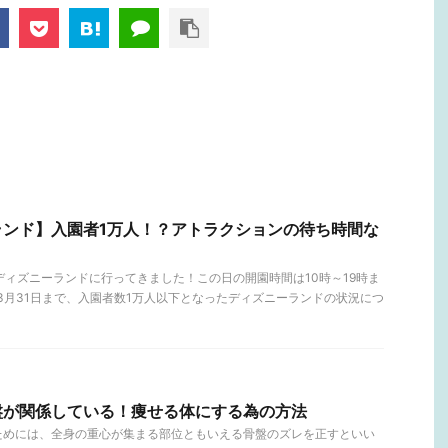
ランド】入園者1万人！？アトラクションの待ち時間な
！
）のディズニーランドに行ってきました！この日の開園時間は10時～19時ま
から3月31日まで、入園者数1万人以下となったディズニーランドの状況につ
盤が関係している！痩せる体にする為の方法
ためには、全身の重心が集まる部位ともいえる骨盤のズレを正すといい