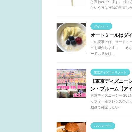
と言われています。 様
という方は方法の見直しが必 
ダイエット
オートミールはダ
この記事では、オートミ
ピを紹介します。 そも
ーでも見かけ ...
東京ディズニーリゾート
【東京ディズニーシ
ン・ブルーム【ア
東京ディズニーシー 20
ッフィー＆フレンズのと
動画で確認したい ...
ハンバーガー