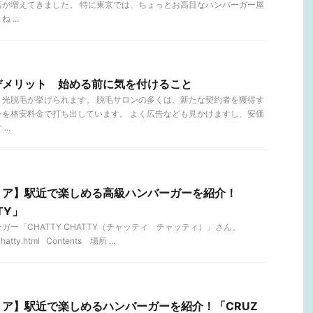
店が増えてきました。 特に東京では、ちょっとお高目なハンバーガー屋
...
デメリット 始める前に気を付けること
、光脱毛が挙げられます。 脱毛サロンの多くは、新たな契約者を獲得す
ンを格安料金で打ち出しています。 よく広告なども見かけますし、安価
..
リア】駅近で楽しめる高級ハンバーガーを紹介！
TY」
ー「CHATTY CHATTY（チャッティ チャッティ）」さん。
/chatty.html Contents 場所 ...
ア】駅近で楽しめるハンバーガーを紹介！「CRUZ