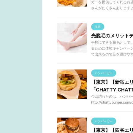
ガーを提供してくれるお
さんがたくさんありますよね 
美容
光脱毛のメリット
手軽にできる脱毛として
るために体験キャンペー
で出来るので足を運びやす .
ハンバーガー
【東京】【新宿エ
「CHATTY CHAT
今回訪れたのは、ハンバーガ
http://chattyburger.com
ハンバーガー
【東京】【四谷エリ