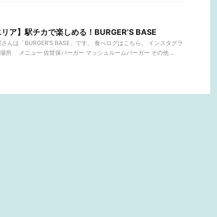
ア】駅チカで楽しめる！BURGER’S BASE
んは「BURGER’S BASE」です。 食べログはこちら。 インスタグラ
s 場所 メニュー 佐世保バーガー マッシュルームバーガー その他 ...