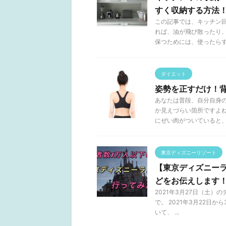
すく収納する方法
この記事では、キッチン
れば、油が飛び散ったり
保つためには、使ったらすぐ 
ダイエット
姿勢を正すだけ！
あなたは普段、自分自身
か見えづらい箇所ですよ
にぜい肉がついていると、意 
東京ディズニーリゾート
【東京ディズニー
どをお伝えします
2021年3月27日（土
で。 2021年3月22日
いて、 ...