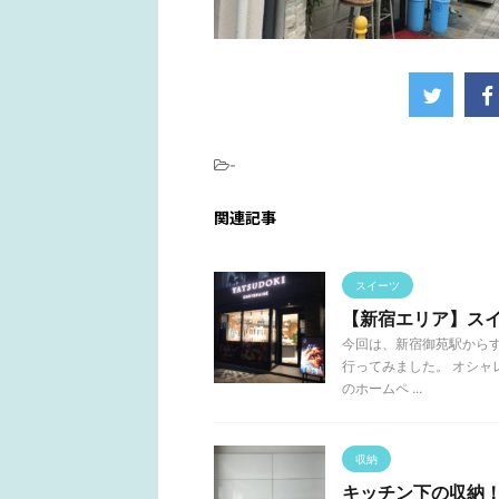
-
関連記事
スイーツ
【新宿エリア】スイー
今回は、新宿御苑駅からすぐ
行ってみました。 オシャ
のホームペ ...
収納
キッチン下の収納