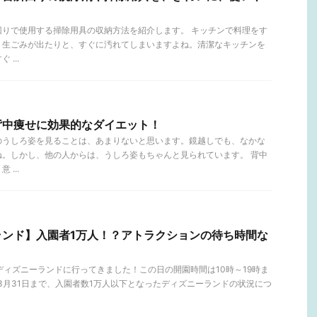
！
回りで使用する掃除用具の収納方法を紹介します。 キッチンで料理をす
、生ごみが出たりと、すぐに汚れてしまいますよね。清潔なキッチンを
...
背中痩せに効果的なダイエット！
のうしろ姿を見ることは、あまりないと思います。鏡越しでも、なかな
ね。しかし、他の人からは、うしろ姿もちゃんと見られています。 背中
...
ランド】入園者1万人！？アトラクションの待ち時間な
！
）のディズニーランドに行ってきました！この日の開園時間は10時～19時ま
から3月31日まで、入園者数1万人以下となったディズニーランドの状況につ