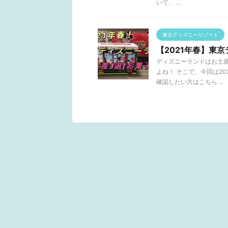
いて、 ...
東京ディズニーリゾート
【2021年春】東
ディズニーランドはお土
よね！ そこで、今回は2
確認したい方はこちら ...