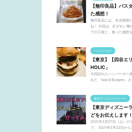
【無印良品】パス
た感想！
無印良品には、生活雑貨
ね！ 今回は、紅ずわい蟹
での工程と、食べた感想をお 
ハンバーガー
【東京】【四谷エリ
HOLIC」
今回訪れたハンバーガー屋さ
れた「Island Burge
東京ディズニーリゾート
【東京ディズニー
どをお伝えします
2021年3月27日（土
で。 2021年3月22日