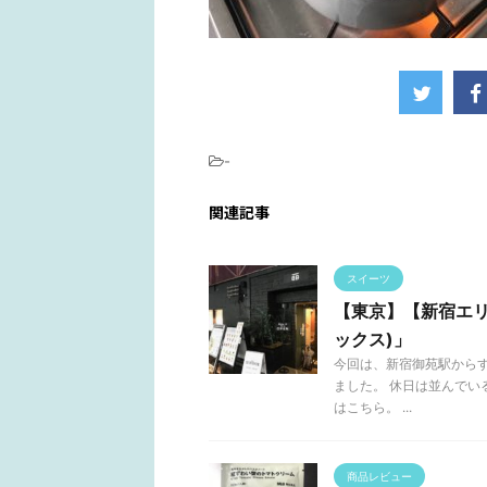
-
関連記事
スイーツ
【東京】【新宿エリア
ックス)」
今回は、新宿御苑駅からすぐ
ました。 休日は並んでい
はこちら。 ...
商品レビュー