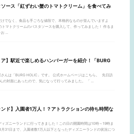
タソース「紅ずわい蟹のトマトクリーム」を食べてみ
だけでなく、食品も手ごろな値段で、本格的なものが並んでいますよ
のトマトクリームのパスタソースを購入して、作ってみました！ 作るま
...
ア】駅近で楽しめるハンバーガーを紹介！「BURG
んは「BURG HOLIC」です。 公式ホームページはこちら。 先日訪
rs」さんの対面にあったので、気になって行ってみました。 「 ...
ランド】入園者1万人！？アトラクションの待ち時間な
！
）のディズニーランドに行ってきました！この日の開園時間は10時～19時ま
から3月31日まで、入園者数1万人以下となったディズニーランドの状況につ