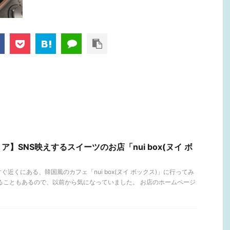
】SNS映えするスイーツのお店「nui box(ヌイ ボ
近くにある、韓国風のカフェ「nui box(ヌイ ボックス)」に行ってみ
ることもあるので、以前から気になっていました。 お店のホームページ