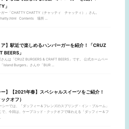
TY」
ー「CHATTY CHATTY（チャッティ チャッティ）」さん。
/chatty.html Contents 場所 ...
ア】駅近で楽しめるハンバーガーを紹介！「CRUZ
FT BEERS」
は「CRUZ BURGERS & CRAFT BEERS」です。 公式ホームペー
and Burgers」さんや「BUR ...
ー】【2021年春】スペシャルスイーツをご紹介！
クックオフ）
ニーシーでは、「ダッフィー＆フレンズのスプリング・イン・ブルーム」
そこで、今回は、ケープコッド・クックオフで味わえる「ダッフィー＆フ
.