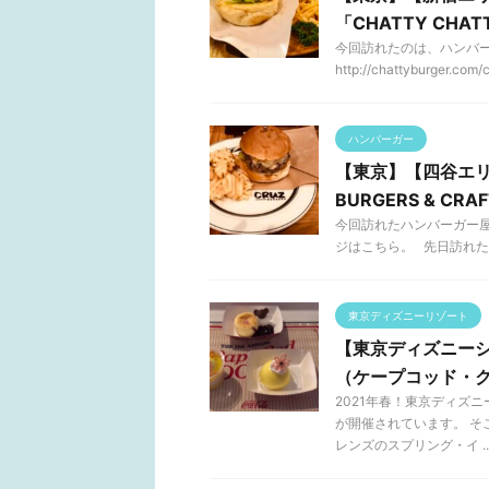
「CHATTY CHAT
今回訪れたのは、ハンバーガ
http://chattyburger.com
ハンバーガー
【東京】【四谷エリ
BURGERS & CRA
今回訪れたハンバーガー屋さん
ジはこちら。 先日訪れた「Isl
東京ディズニーリゾート
【東京ディズニーシ
（ケープコッド・
2021年春！東京ディズ
が開催されています。 
レンズのスプリング・イ ..