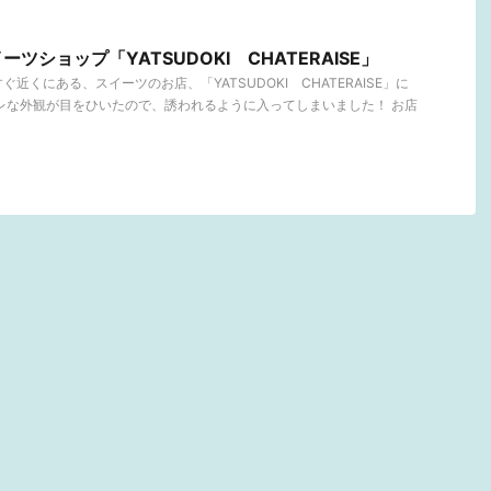
ツショップ「YATSUDOKI CHATERAISE」
近くにある、スイーツのお店、「YATSUDOKI CHATERAISE」に
レな外観が目をひいたので、誘われるように入ってしまいました！ お店