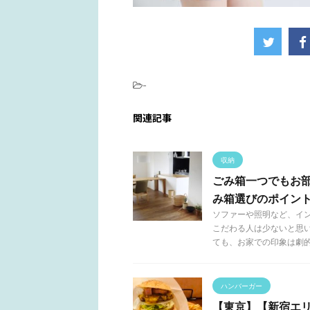
-
関連記事
収納
ごみ箱一つでもお
み箱選びのポイン
ソファーや照明など、イ
こだわる人は少ないと思
ても、お家での印象は劇的に 
ハンバーガー
【東京】【新宿エ