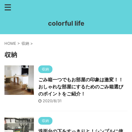
colorful life
HOME
>
収納
>
収納
収納
ごみ箱一つでもお部屋の印象は激変！！
おしゃれな部屋にするためのごみ箱選び
のポイントをご紹介！
2020/8/31
収納
洗面台の下をすっきりと！シンプルに使