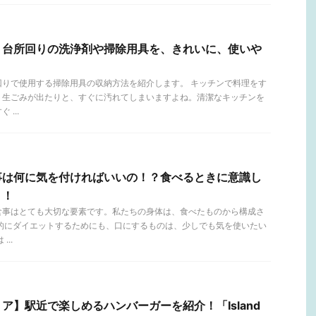
！台所回りの洗浄剤や掃除用具を、きれいに、使いや
！
回りで使用する掃除用具の収納方法を紹介します。 キッチンで料理をす
、生ごみが出たりと、すぐに汚れてしまいますよね。清潔なキッチンを
...
事は何に気を付ければいいの！？食べるときに意識し
ト！
食事はとても大切な要素です。私たちの身体は、食べたものから構成さ
康的にダイエットするためにも、口にするものは、少しでも気を使いたい
..
ア】駅近で楽しめるハンバーガーを紹介！「Island