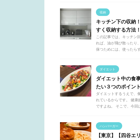
収納
キッチン下の収納
すく収納する方法
この記事では、キッチン
れば、油が飛び散ったり
保つためには、使ったらすぐ 
ダイエット
ダイエット中の食
たい３つのポイン
ダイエットするうえで、
れているからです。 健
ですよね。 そこで、今回は .
ハンバーガー
【東京】【四谷エリ